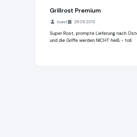
Grillrost Premium
toast
28.09.2013
Super Rost, prompte Lieferung nach Öste
und die Griffe werden NICHT heiß - toll.
Grillrost.com BBQ GmbH
https://www.gril