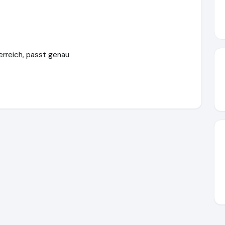
rreich, passt genau
lrost.com
https://www.ausgezeichnet.org/media/679417da0c9