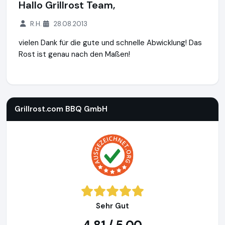
Hallo Grillrost Team,
R.H.
28.08.2013
vielen Dank für die gute und schnelle Abwicklung! Das
Rost ist genau nach den Maßen!
Grillrost.com BBQ GmbH
https://www.grillrost.com
https:/
Grillrost.com BBQ GmbH
Sehr Gut