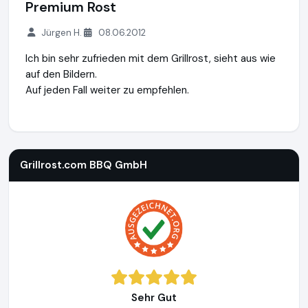
Premium Rost
Jürgen H.
08.06.2012
Ich bin sehr zufrieden mit dem Grillrost, sieht aus wie
auf den Bildern.
Auf jeden Fall weiter zu empfehlen.
Grillrost.com BBQ GmbH
https://www.grillrost.com
https:/
Grillrost.com BBQ GmbH
Sehr Gut