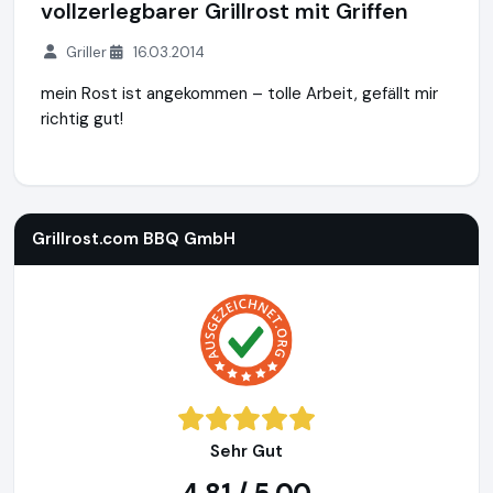
vollzerlegbarer Grillrost mit Griffen
Griller
16.03.2014
mein Rost ist angekommen – tolle Arbeit, gefällt mir
richtig gut!
Grillrost.com BBQ GmbH
https://www.grillrost.com
https:/
Grillrost.com BBQ GmbH
Sehr Gut