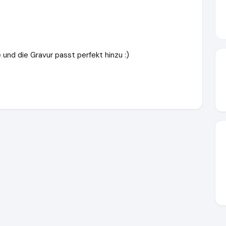
e und die Gravur passt perfekt hinzu :)
lrost.com
https://www.ausgezeichnet.org/media/679417da0c9