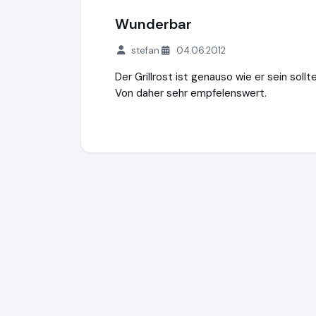
Wunderbar
stefan
04.06.2012
Der Grillrost ist genauso wie er sein sollt
Von daher sehr empfelenswert.
Grillrost.com BBQ GmbH
https://www.gril