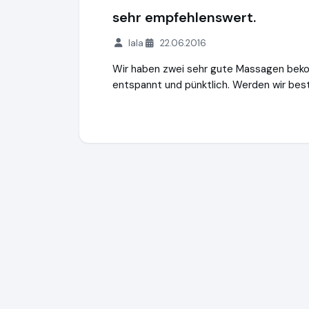
sehr empfehlenswert.
lala
22.06.2016
Wir haben zwei sehr gute Massagen bekom
entspannt und pünktlich. Werden wir be
Rebalance
http://www.hauptstadtmasseu