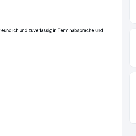
reundlich und zuverlässig in Terminabsprache und
w.haushaltsaufloesungen-staubitz.de