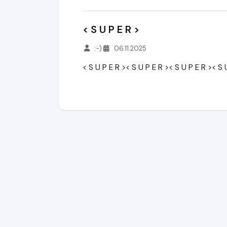
< S U P E R >
:-)
06.11.2025
< S U P E R >< S U P E R >< S U P E R >< S 
Hebebuehne24.de
https://www.hebebue