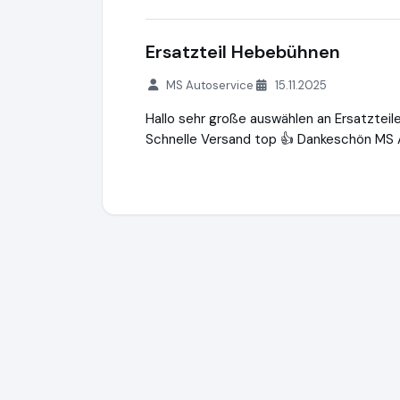
Ersatzteil Hebebühnen
MS Autoservice
15.11.2025
Hallo sehr große auswählen an Ersatztei
Schnelle Versand top 👍 Dankeschön MS 
Hebebuehne24.de
https://www.hebebue