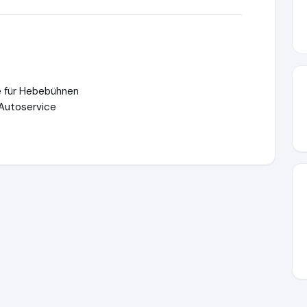
le für Hebebühnen
Autoservice
hne24.de
https://www.ausgezeichnet.org/media/68c2d905df94