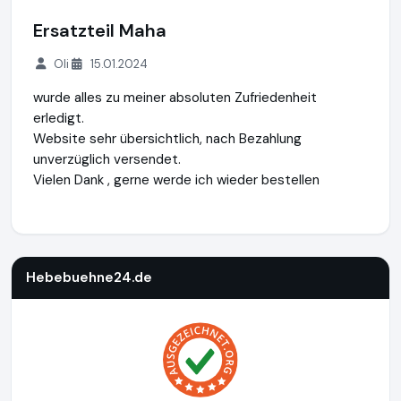
Ersatzteil Maha
Oli
15.01.2024
wurde alles zu meiner absoluten Zufriedenheit
erledigt.
Website sehr übersichtlich, nach Bezahlung
unverzüglich versendet.
Vielen Dank , gerne werde ich wieder bestellen
Hebebuehne24.de
https://www.hebebuehne24.de
https://
Hebebuehne24.de