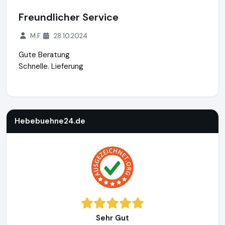
Freundlicher Service
M.F.
28.10.2024
Gute Beratung
Schnelle. Lieferung
Hebebuehne24.de
https://www.hebebuehne24.de
https://
Hebebuehne24.de
Sehr Gut