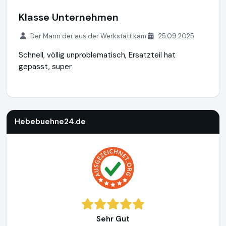
Klasse Unternehmen
Der Mann der aus der Werkstatt kam
25.09.2025
Schnell, völlig unproblematisch, Ersatzteil hat
gepasst, super
Hebebuehne24.de
https://www.hebebuehne24.de
https://
Hebebuehne24.de
Sehr Gut