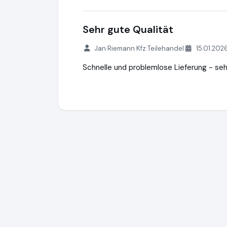
Sehr gute Qualität
Jan Riemann Kfz Teilehandel
15.01.202
Schnelle und problemlose Lieferung - se
Hebebuehne24.de
https://www.hebebue