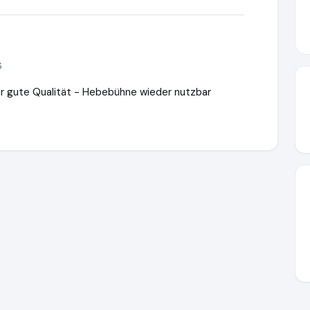
6
hr gute Qualität - Hebebühne wieder nutzbar
hne24.de
https://www.ausgezeichnet.org/media/68c2d905df94