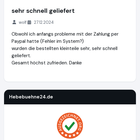
sehr schnell geliefert
wolf
27.12.2024
Obwohl ich anfangs probleme mit der Zahlung per
Paypal hatte (Fehler im System?)
wurden die bestellten kleinteile sehr, sehr schnell
geliefert.
Gesamt höchst zufrieden. Danke
Hebebuehne24.de
https://www.hebebuehne24.de
https://
Hebebuehne24.de