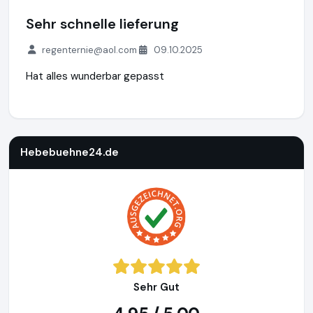
Sehr schnelle lieferung
regenternie@aol.com
09.10.2025
Hat alles wunderbar gepasst
Hebebuehne24.de
https://www.hebebuehne24.de
https://
Hebebuehne24.de
Sehr Gut