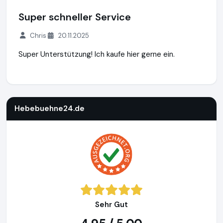
Super schneller Service
Chris
20.11.2025
Super Unterstützung! Ich kaufe hier gerne ein.
Hebebuehne24.de
https://www.hebebuehne24.de
https://
Hebebuehne24.de
Sehr Gut