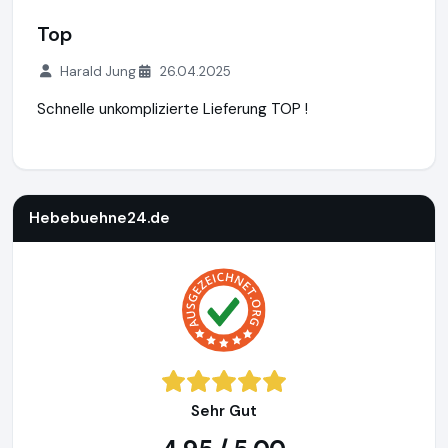
Top
Harald Jung
26.04.2025
Schnelle unkomplizierte Lieferung TOP !
Hebebuehne24.de
https://www.hebebuehne24.de
https://
Hebebuehne24.de
Sehr Gut