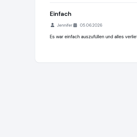
Einfach
Jennifer
05.06.2026
Es war einfach auszufüllen und alles verli
Hegner & Möller Finanzkanzlei
https://ww