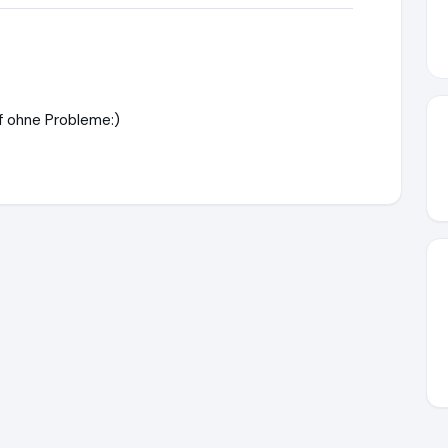
ef ohne Probleme:)
w.hegner-moeller.de
https://www.ausgezeichnet.org/media/6