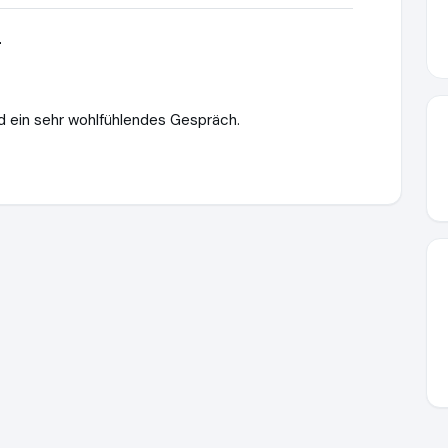
r
d ein sehr wohlfühlendes Gespräch.
w.hegner-moeller.de
https://www.ausgezeichnet.org/media/6