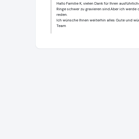
Hallo Familie K, vielen Dank für Ihren ausführl
Ringe schwer zu gravieren sind.Aber ich werde
reden.
Ich wünsche Ihnen weiterhin alles Gute und wün
Team
Hochzeitstrauringe.de
http://www.hochze