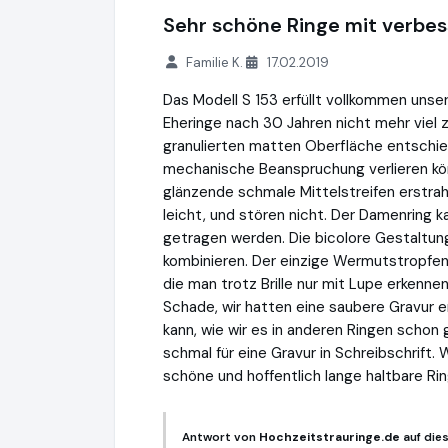
Sehr schöne Ringe mit verbe
Familie K.
17.02.2019
Das Modell S 153 erfüllt vollkommen un
Eheringe nach 30 Jahren nicht mehr viel z
granulierten matten Oberfläche entschied
mechanische Beanspruchung verlieren könn
glänzende schmale Mittelstreifen erstrah
leicht, und stören nicht. Der Damenring 
getragen werden. Die bicolore Gestaltung
kombinieren. Der einzige Wermutstropfen i
die man trotz Brille nur mit Lupe erkenne
Schade, wir hatten eine saubere Gravur 
kann, wie wir es in anderen Ringen schon
schmal für eine Gravur in Schreibschrift.
schöne und hoffentlich lange haltbare Rin
Antwort von
Hochzeitstrauringe.de
auf die