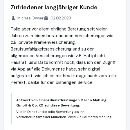
Zufriedener langjähriger Kunde
Michael Dwyer
02.02.2023
Tolle aber vor allem ehrliche Beratung seit vielen
Jahren zu meinen bestehenden Versicherungen wie
z.B. private Krankenversicherung,
Berufsunfähigkeitsabsicherung und zu den
allgemeinen Versicherungen wie z.B. Haftpflicht,
Hausrat, usw. Dazu kommt noch, dass ich den Zugriff
via App auf alle Dokumente habe, sehr digital
aufgestellt, wie ich es mir heutzutage auch vorstelle.
Perfekt, danke für den bisherigen Service.
Antwort von
Finanzdienstleistungen Marco Mahling
GmbH & Co. KG
auf diese Bewertung.
Vielen Dank für die tolle Bewertung als Ihr
Versicherungsmakler München. Viele Grüße Marco Mahling
Finanzdienstleistungen Marco Mahling GmbH & Co. KG
https