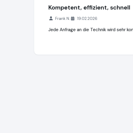
Kompetent, effizient, schnell
Frank N.
19.02.2026
Jede Anfrage an die Technik wird sehr k
iNETsolutions.de e.K.
https://www.iNETsol