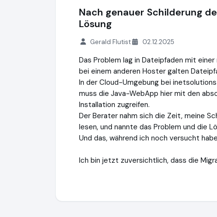
Nach genauer Schilderung de
Lösung
Gerald Flutist
02.12.2025
Das Problem lag in Dateipfaden mit eine
bei einem anderen Hoster galten Dateipfa
In der Cloud-Umgebung bei inetsolutions 
muss die Java-WebApp hier mit den absol
Installation zugreifen.
Der Berater nahm sich die Zeit, meine S
lesen, und nannte das Problem und die L
Und das, während ich noch versucht habe,
Ich bin jetzt zuversichtlich, dass die Migr
iNETsolutions.de e.K.
https://www.iNETsol