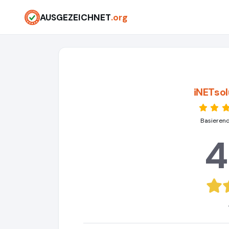
AUSGEZEICHNET
.org
iNETsol
Basierend
4