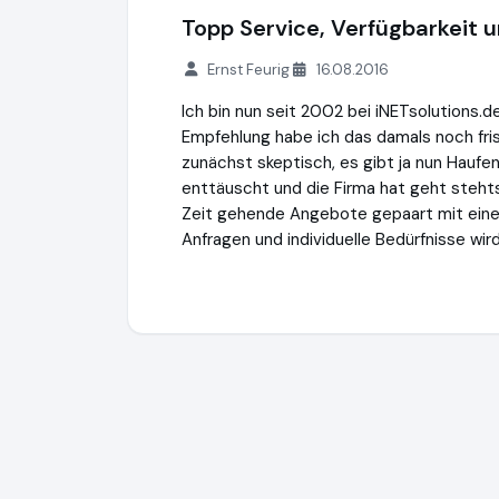
Topp Service, Verfügbarkeit 
Ernst Feurig
16.08.2016
Ich bin nun seit 2002 bei iNETsolutions.d
Empfehlung habe ich das damals noch fr
zunächst skeptisch, es gibt ja nun Haufen
enttäuscht und die Firma hat geht steht
Zeit gehende Angebote gepaart mit einem
Anfragen und individuelle Bedürfnisse w
iNETsolutions.de e.K.
https://www.iNETsol