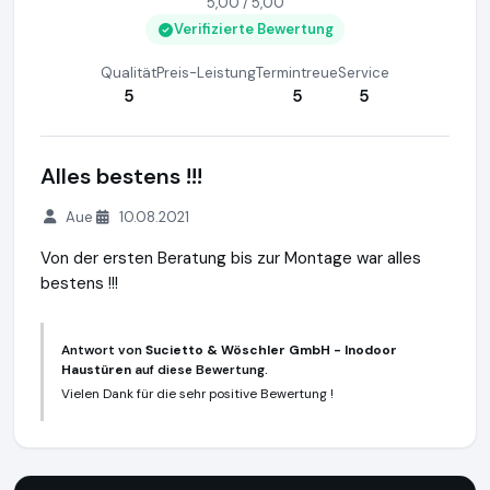
5,00 / 5,00
Verifizierte Bewertung
Qualität
Preis-Leistung
Termintreue
Service
5
5
5
Alles bestens !!!
Aue
10.08.2021
Von der ersten Beratung bis zur Montage war alles
bestens !!!
Antwort von
Sucietto & Wöschler GmbH - Inodoor
Haustüren
auf diese Bewertung.
Vielen Dank für die sehr positive Bewertung !
Sucietto & Wöschler GmbH - Inodoor Haustüren
https://i