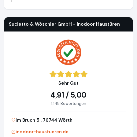
Sucietto & Wöschler GmbH - Inodoor Haustüren
https://i
Sucietto & Wöschler GmbH - Inodoor Haustüren
Sehr Gut
4,91 / 5,00
1.148 Bewertungen
Im Bruch 5 , 76744 Wörth
inodoor-haustueren.de