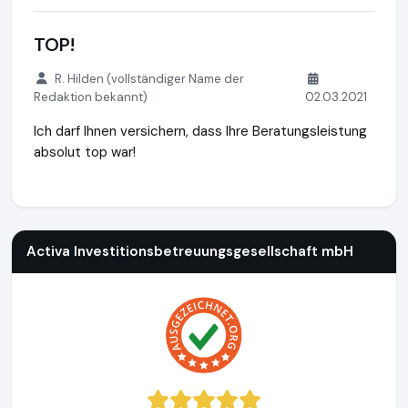
TOP!
R. Hilden (vollständiger Name der
Redaktion bekannt)
02.03.2021
Ich darf Ihnen versichern, dass Ihre Beratungsleistung
absolut top war!
Activa Investitionsbetreuungsgesellschaft mbH
http://www
Activa Investitionsbetreuungsgesellschaft mbH