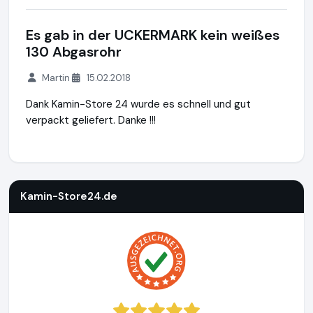
Es gab in der UCKERMARK kein weißes
130 Abgasrohr
Martin
15.02.2018
Dank Kamin-Store 24 wurde es schnell und gut
verpackt geliefert. Danke !!!
Kamin-Store24.de
https://www.kamin-store24.de
https://
Kamin-Store24.de