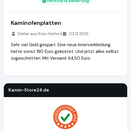
Verifizierte Bewertung
Kaminofenplatten
Stefan aus Kreis Herford
03.12.2025
Sehr viel Geld gespart. Eine neue Innerverkleidung
hätte sonst 180 Euro gekostet. Und jetzt alles selbst
zugeschnitten. Mit Versand 44,50 Euro.
Kamin-Store24.de
https://www.kamin-store24.de
https://
Kamin-Store24.de