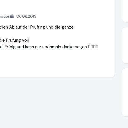
nauer
06.06.2019
ollen Ablauf der Prüfung und die ganze
die Prüfung vor!
el Erfolg und kann nur nochmals danke sagen 👍🏻👍🏻
rofi.de
https://www.ausgezeichnet.org/media/6666dde60f93