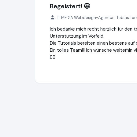
Begeistert! 😬
TTMEDIA Webdesign-Agentur | Tobias Tor
Ich bedanke mich recht herzlich für den t
Unterstützung im Vorfeld.
Die Tutorials bereiten einen bestens auf 
Ein tolles Team!!! Ich wünsche weiterhin vi
👍🏻
Kopter-Profi GmbH
https://www.kopter-p