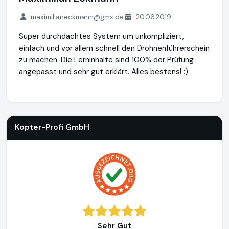
maximilianeckmann@gmx.de
20.06.2019
Super durchdachtes System um unkompliziert,
einfach und vor allem schnell den Drohnenführerschein
zu machen. Die Lerninhalte sind 100% der Prüfung
angepasst und sehr gut erklärt. Alles bestens! :)
Kopter-Profi GmbH
https://www.kopter-profi.de
https://w
Kopter-Profi GmbH
Sehr Gut