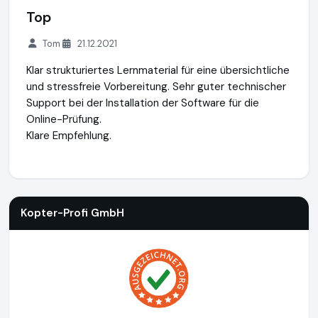
Top
Tom
21.12.2021
Klar strukturiertes Lernmaterial für eine übersichtliche
und stressfreie Vorbereitung. Sehr guter technischer
Support bei der Installation der Software für die
Online-Prüfung.
Klare Empfehlung.
Kopter-Profi GmbH
https://www.kopter-profi.de
https://w
Kopter-Profi GmbH