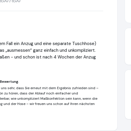
5,00 / 5,00
em Fall ein Anzug und eine separate Tuschhose)
as „ausmessen“ ganz einfach und unkompliziert.
maßen - und schon ist nach 4 Wochen der Anzug
 Bewertung.
t uns sehr, dass Sie erneut mit dem Ergebnis zufrieden sind –
n zu hören, dass der Ablauf noch einfacher und
erbar, wie unkompliziert Maßkonfektion sein kann, wenn die
ug und der Hose – wir freuen uns schon auf Ihren nächsten
sskonfektion.com
https://www.ausgezeichnet.org/media/6403