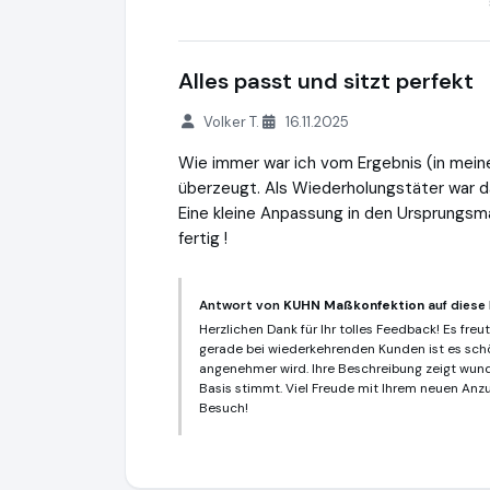
Alles passt und sitzt perfekt
Volker T.
16.11.2025
Wie immer war ich vom Ergebnis (in mein
überzeugt. Als Wiederholungstäter war d
Eine kleine Anpassung in den Ursprungs
fertig !
Antwort von
KUHN Maßkonfektion
auf diese
Herzlichen Dank für Ihr tolles Feedback! Es freu
gerade bei wiederkehrenden Kunden ist es schö
angenehmer wird. Ihre Beschreibung zeigt wund
Basis stimmt. Viel Freude mit Ihrem neuen Anz
Besuch!
KUHN Maßkonfektion
http://www.kuhn-ma