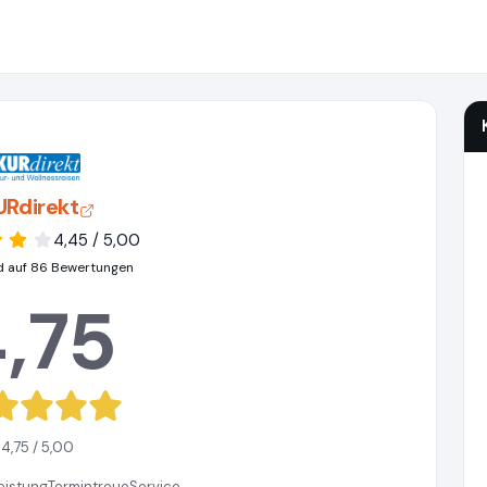
URdirekt
4,45 / 5,00
d auf 86 Bewertungen
,75
4,75 / 5,00
eistung
Termintreue
Service