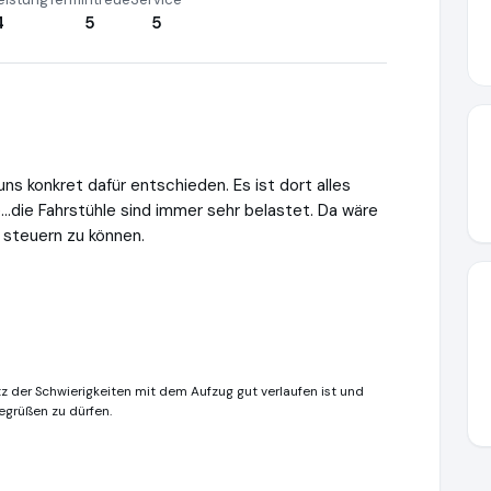
4
5
5
ns konkret dafür entschieden. Es ist dort alles
..die Fahrstühle sind immer sehr belastet. Da wäre
 steuern zu können.
otz der Schwierigkeiten mit dem Aufzug gut verlaufen ist und
begrüßen zu dürfen.
ww.ausgezeichnet.org/media/67fe3622b33757a418039f96