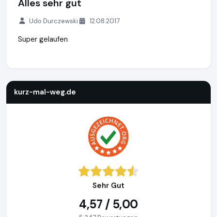
Alles sehr gut
Udo Durczewski
12.08.2017
Super gelaufen
kurz-mal-weg.de
http://www.kurz-mal-weg.de
https://www
kurz-mal-weg.de
Sehr Gut
4,57 / 5,00