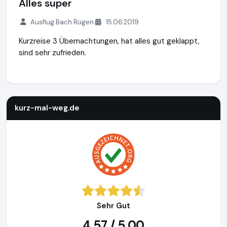
Alles super
Ausflug Bach Rügen
15.06.2019
Kurzreise 3 Übernachtungen, hat alles gut geklappt,
sind sehr zufrieden.
kurz-mal-weg.de
http://www.kurz-mal-weg.de
https://www
kurz-mal-weg.de
Sehr Gut
4,57 / 5,00