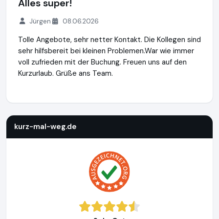
Alles super!
Jürgen
08.06.2026
Tolle Angebote, sehr netter Kontakt. Die Kollegen sind
sehr hilfsbereit bei kleinen Problemen.War wie immer
voll zufrieden mit der Buchung. Freuen uns auf den
Kurzurlaub. Grüße ans Team.
kurz-mal-weg.de
http://www.kurz-mal-weg.de
https://www
kurz-mal-weg.de