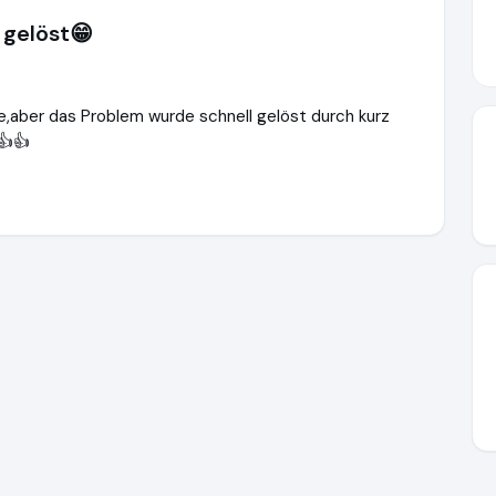
gelöst😁
e,aber das Problem wurde schnell gelöst durch kurz
👍👍
eg.de
https://www.ausgezeichnet.org/media/656f06f5c62379e