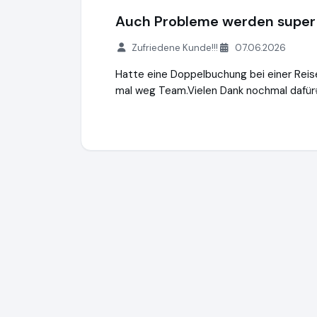
Auch Probleme werden super 
Zufriedene Kunde!!!
07.06.2026
Hatte eine Doppelbuchung bei einer Reis
mal weg Team.Vielen Dank nochmal dafür
kurz-mal-weg.de
http://www.kurz-mal-w