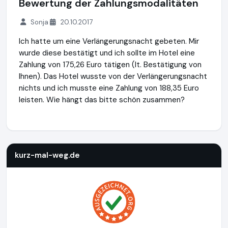
Bewertung der Zahlungsmodalitäten
Sonja
20.10.2017
Ich hatte um eine Verlängerungsnacht gebeten. Mir
wurde diese bestätigt und ich sollte im Hotel eine
Zahlung von 175,26 Euro tätigen (lt. Bestätigung von
Ihnen). Das Hotel wusste von der Verlängerungsnacht
nichts und ich musste eine Zahlung von 188,35 Euro
leisten. Wie hängt das bitte schön zusammen?
kurz-mal-weg.de
http://www.kurz-mal-weg.de
https://www
kurz-mal-weg.de