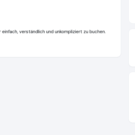
r einfach, verständlich und unkompliziert zu buchen.
eg.de
https://www.ausgezeichnet.org/media/656f06f5c62379e