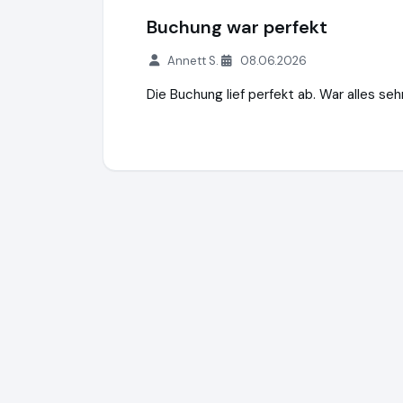
Buchung war perfekt
Annett S.
08.06.2026
Die Buchung lief perfekt ab. War alles seh
kurz-mal-weg.de
http://www.kurz-mal-w