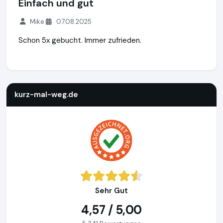
Einfach und gut
Mike
07.08.2025
Schon 5x gebucht. Immer zufrieden.
kurz-mal-weg.de
http://www.kurz-mal-weg.de
https://www
kurz-mal-weg.de
Sehr Gut
4,57 / 5,00