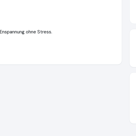
e Enspannung ohne Stress.
eg.de
https://www.ausgezeichnet.org/media/656f06f5c62379e