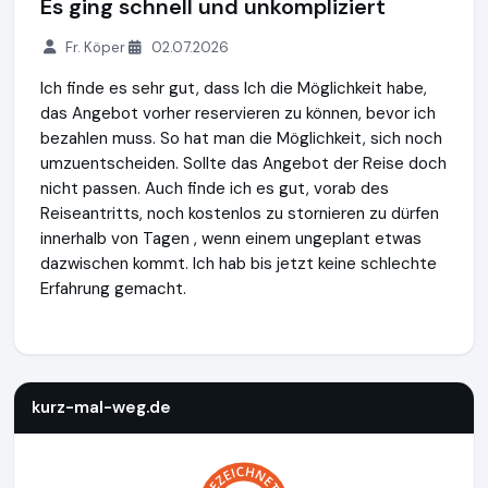
Es ging schnell und unkompliziert
Fr. Köper
02.07.2026
Ich finde es sehr gut, dass Ich die Möglichkeit habe,
das Angebot vorher reservieren zu können, bevor ich
bezahlen muss. So hat man die Möglichkeit, sich noch
umzuentscheiden. Sollte das Angebot der Reise doch
nicht passen. Auch finde ich es gut, vorab des
Reiseantritts, noch kostenlos zu stornieren zu dürfen
innerhalb von Tagen , wenn einem ungeplant etwas
dazwischen kommt. Ich hab bis jetzt keine schlechte
Erfahrung gemacht.
kurz-mal-weg.de
http://www.kurz-mal-weg.de
https://www
kurz-mal-weg.de