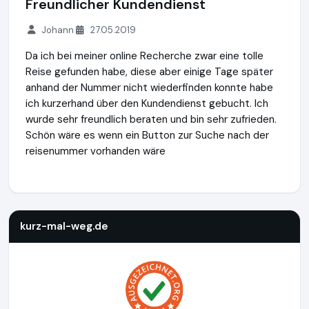
Freundlicher Kundendienst
Johann
27.05.2019
Da ich bei meiner online Recherche zwar eine tolle
Reise gefunden habe, diese aber einige Tage später
anhand der Nummer nicht wiederfinden konnte habe
ich kurzerhand über den Kundendienst gebucht. Ich
wurde sehr freundlich beraten und bin sehr zufrieden.
Schön wäre es wenn ein Button zur Suche nach der
reisenummer vorhanden wäre
kurz-mal-weg.de
http://www.kurz-mal-weg.de
https://www
kurz-mal-weg.de