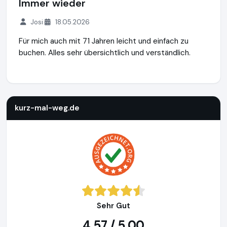
Immer wieder
Josi
18.05.2026
Für mich auch mit 71 Jahren leicht und einfach zu
buchen. Alles sehr übersichtlich und verständlich.
kurz-mal-weg.de
http://www.kurz-mal-weg.de
https://www
kurz-mal-weg.de
Sehr Gut
4,57 / 5,00