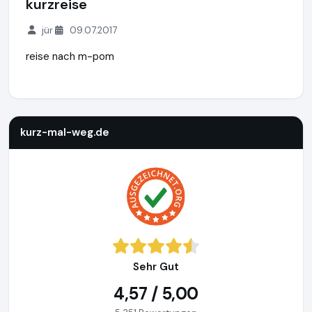
kurzreise
jür
09.07.2017
reise nach m-pom
kurz-mal-weg.de
http://www.kurz-mal-weg.de
https://www
kurz-mal-weg.de
Sehr Gut
4,57 / 5,00