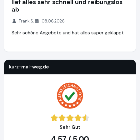
lief alles sehr schnell und reibungslos
ab
Frank S.
08.06.2026
Sehr schöne Angebote und hat alles super geklappt
kurz-mal-weg.de
http://www.kurz-mal-weg.de
https://www
kurz-mal-weg.de
Sehr Gut
4,57 / 5,00