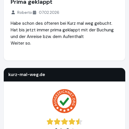
Prima geklappt
Roberto
07.02.2026
Habe schon des öfteren bei Kurz mal weg gebucht.
Hat bis jetzt immer prima geklappt mit der Buchung
und der Anreise bzw. dem Aufenthalt
Weiter so.
kurz-mal-weg.de
http://www.kurz-mal-weg.de
https://www
kurz-mal-weg.de