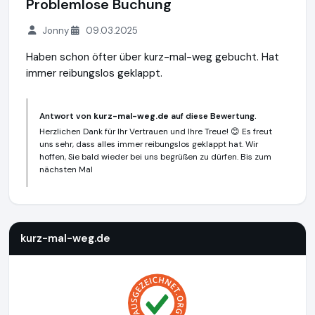
Problemlose Buchung
Jonny
09.03.2025
Haben schon öfter über kurz-mal-weg gebucht. Hat
immer reibungslos geklappt.
Antwort von
kurz-mal-weg.de
auf diese Bewertung.
Herzlichen Dank für Ihr Vertrauen und Ihre Treue! 😊 Es freut
uns sehr, dass alles immer reibungslos geklappt hat. Wir
hoffen, Sie bald wieder bei uns begrüßen zu dürfen. Bis zum
nächsten Mal
kurz-mal-weg.de
http://www.kurz-mal-weg.de
https://www
kurz-mal-weg.de