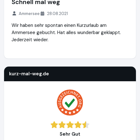
Schnell mal weg
Ammersee
28.08.2021
Wir haben sehr spontan einen Kurzurlaub am
Ammersee gebucht. Hat alles wunderbar geklappt.
Jederzeit wieder.
kurz-mal-weg.de
http://www.kurz-mal-weg.de
https://www
kurz-mal-weg.de
Sehr Gut